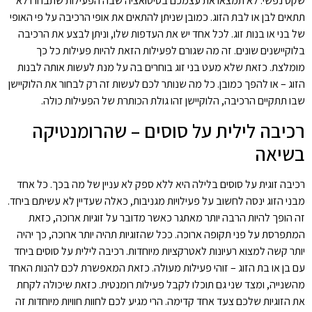
שקט נפשי. לא תמצאו את עצמכם בסיטואציה שבה הפעילות שתבחרו לא
תתאים לבן או לבת הזוג. כמובן שניתן להתאים את אופי הרכיבה על פי האופי
של בני או בנות זוג. לכל אחד יש את העדפות שלו, וניתן לבצע את הרכיבה
בלוקיישנים שונים. זה מה שגורם לפעילות הזאת להיות פעילות כל כך
מומלצת. כזאת שלא מעט בני זוג בוחרים בה על מנת לעשות אותה לבנות
הזוג – או להפך כמובן. כל מה שנותר לכם לעשות זה רק לבחור את הלוקיישן
שבו תתקיים הרכיבה, הלוקיישן זהו גולת הכותרת של הפעילות כולה.
רכיבה לילית על סוסים – שהרומנטיקה
בשיאה
רכיבה זוגית על סוסים בלילה היא ללא ספק לא עניין של מה בכך. כל אחד
מבני הזוג ינסה לחשוב על פעילויות מגניבות, כאלה שעדיין לא עשיתם ביחד.
זה הופך להיות הרבה יותר מאתגר כאשר מדובר על זוגיות ארוכה, כזאת
המתפרסת על פני תקופה ארוכה. ככל שהזוגיות תהיה יותר ארוכה, כך יהיה
יותר קשה למצוא רעיונות לאטרקציות מיוחדות. רכיבה לילית על סוסים ביחד
עם בן או בת הזוג – זוהי פעילות מעולה. כזאת המאפשרת לכם להנות האחד
מהשנייה, ומצד שני גם תוכלו לקבל פעילות רומנטית. כזאת שיכולה לקחת
את הזוגיות שלכם צעד אחד קדימה. הרי מגיע לכם לחוות חוויות מיוחדות זה