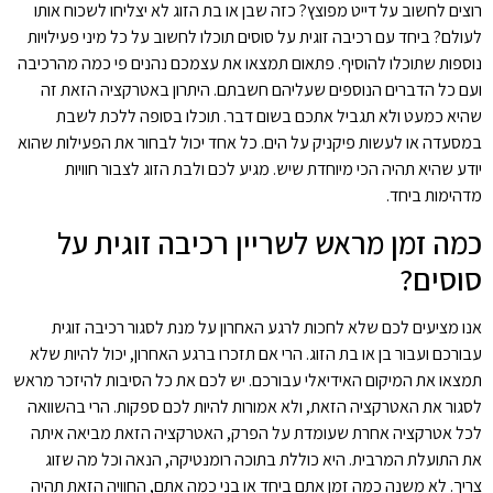
רוצים לחשוב על דייט מפוצץ? כזה שבן או בת הזוג לא יצליחו לשכוח אותו
לעולם? ביחד עם רכיבה זוגית על סוסים תוכלו לחשוב על כל מיני פעילויות
נוספות שתוכלו להוסיף. פתאום תמצאו את עצמכם נהנים פי כמה מהרכיבה
ועם כל הדברים הנוספים שעליהם חשבתם. היתרון באטרקציה הזאת זה
שהיא כמעט ולא תגביל אתכם בשום דבר. תוכלו בסופה ללכת לשבת
במסעדה או לעשות פיקניק על הים. כל אחד יכול לבחור את הפעילות שהוא
יודע שהיא תהיה הכי מיוחדת שיש. מגיע לכם ולבת הזוג לצבור חוויות
מדהימות ביחד.
כמה זמן מראש לשריין רכיבה זוגית על
סוסים?
אנו מציעים לכם שלא לחכות לרגע האחרון על מנת לסגור רכיבה זוגית
עבורכם ועבור בן או בת הזוג. הרי אם תזכרו ברגע האחרון, יכול להיות שלא
תמצאו את המיקום האידיאלי עבורכם. יש לכם את כל הסיבות להיזכר מראש
לסגור את האטרקציה הזאת, ולא אמורות להיות לכם ספקות. הרי בהשוואה
לכל אטרקציה אחרת שעומדת על הפרק, האטרקציה הזאת מביאה איתה
את התועלת המרבית. היא כוללת בתוכה רומנטיקה, הנאה וכל מה שזוג
צריך. לא משנה כמה זמן אתם ביחד או בני כמה אתם, החוויה הזאת תהיה